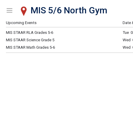
MIS 5/6 North Gym
Show Menu
Click this to show the menu.
Upcoming Events
Date 
MIS STAAR RLA Grades 5-6
Tue 0
MIS STAAR Science Grade 5
Wed 0
MIS STAAR Math Grades 5-6
Wed 0